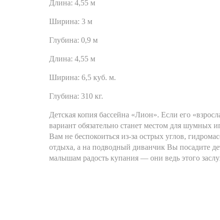
Длина:
4,55 м
Ширина:
3 м
Глубина:
0,9 м
Длина:
4,55 м
Ширина:
6,5 куб. м.
Глубина:
310 кг.
Детская копия бассейна «Лион». Если его «взросл
вариант обязательно станет местом для шумных иг
Вам не беспокоиться из-за острых углов, гидрома
отдыха, а на подводный диванчик Вы посадите дет
малышам радость купания — они ведь этого засл