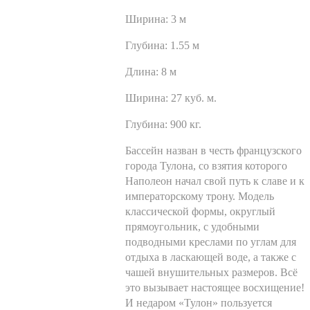
Ширина:
3 м
Глубина:
1.55 м
Длина:
8 м
Ширина:
27 куб. м.
Глубина:
900 кг.
Бассейн назван в честь французского
города Тулона, со взятия которого
Наполеон начал свой путь к славе и к
императорскому трону. Модель
классической формы, округлый
прямоугольник, с удобными
подводными креслами по углам для
отдыха в ласкающей воде, а также с
чашей внушительных размеров. Всё
это вызывает настоящее восхищение!
И недаром «Тулон» пользуется